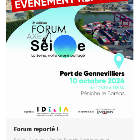
Forum reporté !
Brèves
,
Economie
,
Emploi
,
Energie
,
Environnement
,