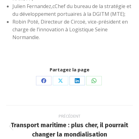
Julien Fernandez,cChef du bureau de la stratégie et
du développement portuaires à la DGITM (MTE);
Robin Poté, Directeur de Circoë, vice-président en
charge de l’innovation à Logistique Seine
Normandie.
Partagez la page
Partager
Partager
Partager
Partager
sur
sur
sur
sur
Facebook
X
LinkedIn
WhatsApp
Navigation
PRÉCÉDENT
article
Transport maritime : plus cher, il pourrait
Article
changer la mondialisation
précédent