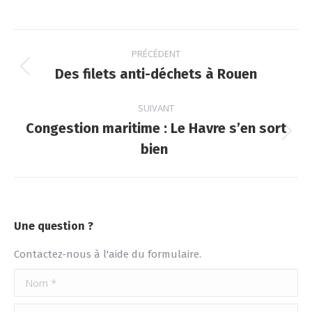
sur
sur
sur
sur
Facebook
X
LinkedIn
WhatsApp
Navigation
PRÉCÉDENT
article
Des filets anti-déchets à Rouen
Article
précédent
:
SUIVANT
Congestion maritime : Le Havre s’en sort
Article
bien
suivant
:
Une question ?
Contactez-nous à l'aide du formulaire.
Nom *
E-mail *