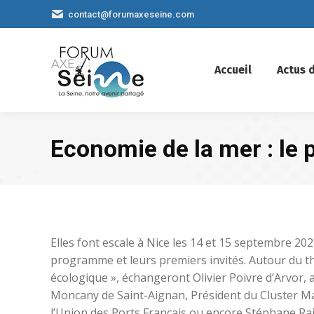
contact@forumaxeseine.com
Accueil
Actus d
Economie de la mer : le
Elles font escale à Nice les 14 et 15 septembre 20
programme et leurs premiers invités. Autour du t
écologique », échangeront Olivier Poivre d’Arvor,
Moncany de Saint-Aignan, Président du Cluster Ma
l’Union des Ports Français ou encore Stéphane Ra