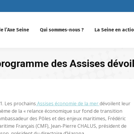
e l’Axe Seine
Qui sommes-nous ?
La Seine en acti
 programme des Assises dévoi
21. Les prochains
Assises économie de la mer
dévoilent leur
hème de la « relance économique sur fond de transition
 ambassadeur des Pôles et des enjeux maritimes, Frédéric
ritime Français (CMF), Jean-Pierre CHALUS, président de
ison, président du directoire d’Haropa…