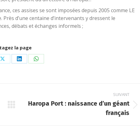
rance, ces assises se sont imposées depuis 2005 comme LE
 Près d’une centaine d’intervenants y dressent le
es, débats et échanges informels ;
tagez la page
ger
Partager
Partager
Partager
sur
sur
sur
ook
X
LinkedIn
WhatsApp
SUIVANT
Haropa Port : naissance d’un géant
Article
français
suivant
: