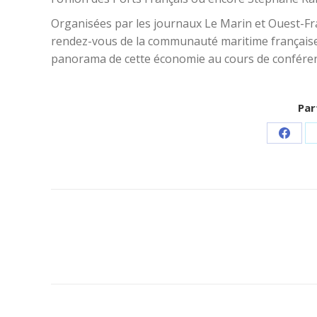
Organisées par les journaux Le Marin et Ouest-F
rendez-vous de la communauté maritime française.
panorama de cette économie au cours de conférenc
Par
Parta
sur
Faceb
Navigation
article